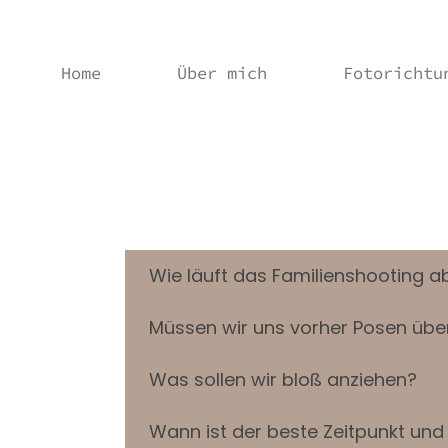
Home
Über mich
Fotorichtu
Wie läuft das Familienshooting a
Müssen wir uns vorher Posen übe
Was sollen wir bloß anziehen?
Wann ist der beste Zeitpunkt und 