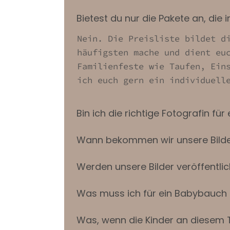
Bietest du nur die Pakete an, die i
Nein. Die Preisliste bildet d
häufigsten mache und dient eu
Familienfeste wie Taufen, Ein
ich euch gern ein individuell
Bin ich die richtige Fotografin für
Wann bekommen wir unsere Bild
Werden unsere Bilder veröffentlic
Was muss ich für ein Babybauch
Was, wenn die Kinder an diesem 