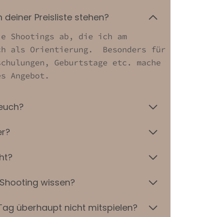
n deiner Preisliste stehen?
ie Shootings ab, die ich am
ch als Orientierung. Besonders für
schulungen, Geburtstage etc. mache
es Angebot.
 euch?
er?
ht?
 Shooting wissen?
Tag überhaupt nicht mitspielen?